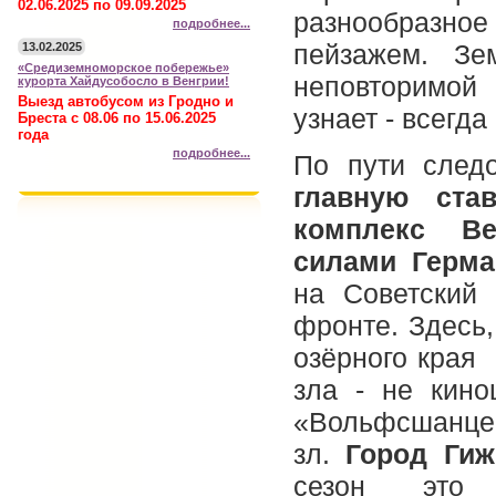
02.06.2025 по 09.09.2025
разнообразное
подробнее...
пейзажем. Зе
13.02.2025
«Средиземноморское побережье»
неповторимой 
курорта Хайдусобосло в Венгрии!
Выезд автобусом из Гродно и
узнает - всегд
Бреста с 08.06 по 15.06.2025
года
подробнее...
По пути след
главную ста
комплекс Ве
силами Герма
на Советский
фронте. Здесь
озёрного края
зла - не кин
«Вольфсшанце»
зл.
Город Ги
сезон это