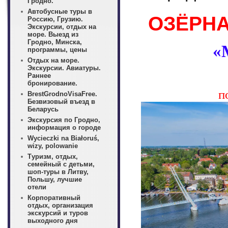
Гродно.
Автобусные туры в
ОЗЁРН
Россию, Грузию.
Экскурсии, отдых на
море. Выезд из
Гродно, Минска,
«
программы, цены
Отдых на море.
Экскурсии. Авиатуры.
Раннее
бронирование.
п
BrestGrodnoVisaFree.
Безвизовый въезд в
Беларусь
Экскурсия по Гродно,
информация о городе
Wycieczki na Białoruś,
wizy, polowanie
Туризм, отдых,
семейный с детьми,
шоп-туры в Литву,
Польшу, лучшие
отели
Корпоративный
отдых, организация
экскурсий и туров
выходного дня