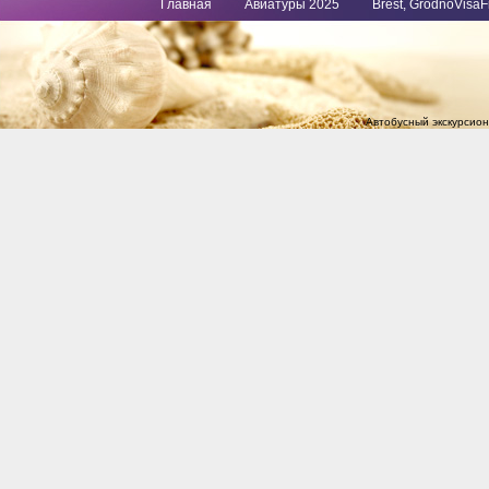
Главная
Авиатуры 2025
Brest, GrodnoVisaF
Автобусный экскурсион