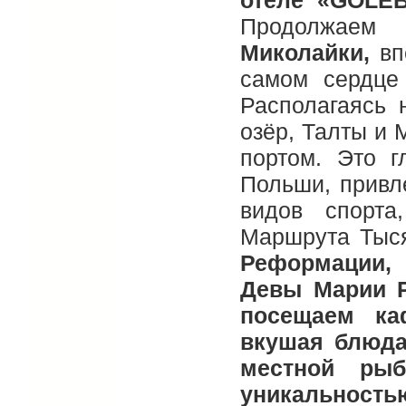
отеле «GOLEB
Продолжаем 
Миколайки,
вп
самом сердце
Располагаясь 
озёр, Талты и 
портом. Это г
Польши, прив
видов спорта
Маршрута Тыс
Реформации, 
Девы Марии Р
посещаем ка
вкушая блюда
местной рыб
уникальность