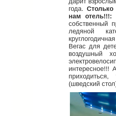
дарит взрослы
года.
Столько
нам отель!!!:
с
собственный п
ледяной кат
круглогодична
Вегас для дете
воздушный хо
электровелоси
интересное!!! 
приходиться,
(шведский стол