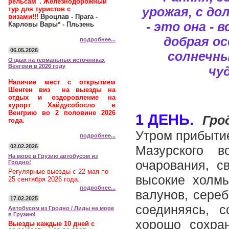
рельсам". Железнодорожный
урожая, с до
тур для туристов с
визами!!!
Вроцлав - Прага -
- это она -
Карловы Вары* - Пльзень
добрая ос
подробнее...
06.05.2026
солнечны
Отдых на термальных источниках
Венгрии в 2026 году
чу
Наличие мест с открытием
Шенген виз на выезды на
отдых и оздоровление на
курорт Хайдусобосло в
Венгрию во 2 половине 2026
1 ДЕНЬ.
Гро
года.
Утром прибыти
подробнее...
02.02.2026
Мазурского в
На море в Грузию автобусом из
очарования, с
Гродно!
Регулярные выезды с 22 мая по
высокие холмы
25 сентября 2026 года.
подробнее...
валунов, сереб
17.02.2025
соединяясь, 
Автобусом из Гродно / Лиды на море
в Грузию!
хорошо сохра
Выезды каждые 10 дней с