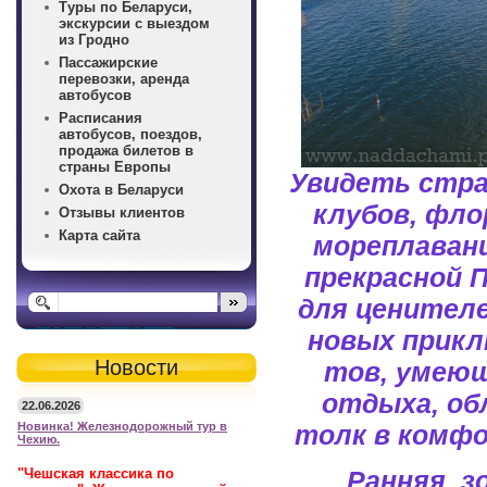
Туры по Беларуси,
экскурсии с выездом
из Гродно
Пассажирские
перевозки, аренда
автобусов
Расписания
автобусов, поездов,
продажа билетов в
страны Европы
Увидеть стра
Охота в Беларуси
клубов, фло
Отзывы клиентов
Карта сайта
мореплаван
прекрасной 
для ценителе
новых прикл
Новости
тов, умеющ
отдыха, об
22.06.2026
Новинка! Железнодорожный тур в
толк в комфо
Чехию.
"Чешская классика по
Ранняя, з