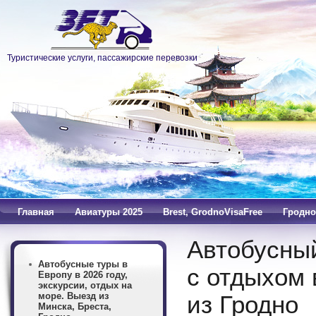
Туристические услуги, пассажирские перевозки
Главная
Авиатуры 2025
Brest, GrodnoVisaFree
Гродно
Автобусный
Автобусные туры в
с отдыхом 
Европу в 2026 году,
экскурсии, отдых на
море. Выезд из
из Гродно
Минска, Бреста,