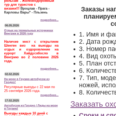
рельсам". Железнодорожный
тур для туристов с
Заказы на
визами!!!
Вроцлав - Прага -
Карловы Вары* - Пльзень
планируе
подробнее...
с
06.05.2026
Отдых на термальных источниках
1. Имя и фа
Венгрии в 2026 году
2. Дата рож
Наличие мест с открытием
Шенген виз на выезды на
3. Номер па
отдых и оздоровление на
курорт Хайдусобосло в
4. Вид охот
Венгрию во 2 половине 2026
года.
5. План отс
подробнее...
6. Количест
02.02.2026
7. Тип, мод
На море в Грузию автобусом из
Гродно!
ножей, исп
Регулярные выезды с 22 мая по
25 сентября 2026 года.
8. Количест
подробнее...
17.02.2025
Заказать ох
Автобусом из Гродно / Лиды на море
в Грузию!
Выезды каждые 10 дней с
Сроки и сп