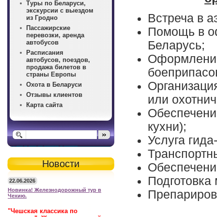
Туры по Беларуси,
экскурсии с выездом
Встреча в а
из Гродно
Пассажирские
Помощь в о
перевозки, аренда
автобусов
Беларусь;
Расписания
Оформление
автобусов, поездов,
продажа билетов в
боеприпасов
страны Европы
Организаци
Охота в Беларуси
Отзывы клиентов
или охотнич
Карта сайта
Обеспечени
кухни);
Услуга гида
Транспортны
Новости
Обеспечени
Подготовка 
22.06.2026
Новинка! Железнодорожный тур в
Препарирова
Чехию.
"Чешская классика по