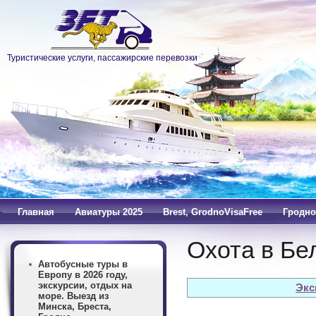
Туристические услуги, пассажирские перевозки
Главная
Авиатуры 2025
Brest, GrodnoVisaFree
Гродно
Охота в Бе
Автобусные туры в
Европу в 2026 году,
экскурсии, отдых на
Экс
море. Выезд из
Минска, Бреста,