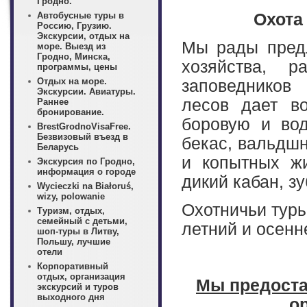
Гродно.
Автобусные туры в
Охота
Россию, Грузию.
Экскурсии, отдых на
Мы рады предл
море. Выезд из
Гродно, Минска,
хозяйства, 
программы, цены
Отдых на море.
заповедников
Экскурсии. Авиатуры.
лесов дает в
Раннее
бронирование.
боровую и вод
BrestGrodnoVisaFree.
Безвизовый въезд в
бекас, вальдшне
Беларусь
и копытных жи
Экскурсия по Гродно,
информация о городе
дикий кабан, зу
Wycieczki na Białoruś,
wizy, polowanie
Охотничьи туры
Туризм, отдых,
семейный с детьми,
летний и осенн
шоп-туры в Литву,
Польшу, лучшие
отели
Корпоративный
отдых, организация
Мы предоста
экскурсий и туров
выходного дня
о