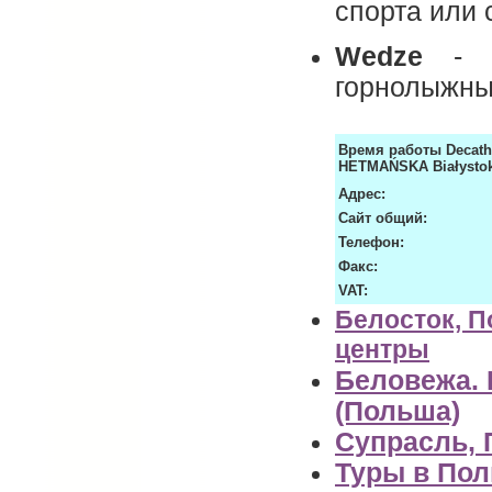
спорта или 
Wedze
- э
горнолыжны
Время работы
Decath
HETMAŃSKA Białystok
Адрес:
Сайт общий:
Телефон:
Факс:
VAT:
Белосток, П
центры
Беловежа.
(Польша)
Супрасль,
Туры в По