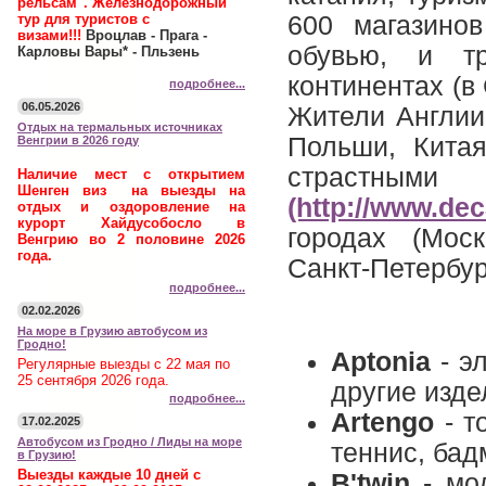
рельсам". Железнодорожный
тур для туристов с
600 магазино
визами!!!
Вроцлав - Прага -
обувью, и т
Карловы Вары* - Пльзень
континентах (в
подробнее...
06.05.2026
Жители Англии,
Отдых на термальных источниках
Польши, Кита
Венгрии в 2026 году
страстными 
Наличие мест с открытием
Шенген виз на выезды на
(http://www.dec
отдых и оздоровление на
курорт Хайдусобосло в
городах (Моск
Венгрию во 2 половине 2026
года.
Санкт-Петербург
подробнее...
02.02.2026
На море в Грузию автобусом из
Гродно!
Aptonia
- э
Регулярные выезды с 22 мая по
25 сентября 2026 года.
другие изде
подробнее...
Artengo
- т
17.02.2025
Автобусом из Гродно / Лиды на море
теннис, бад
в Грузию!
Выезды каждые 10 дней с
B'twin
- мод