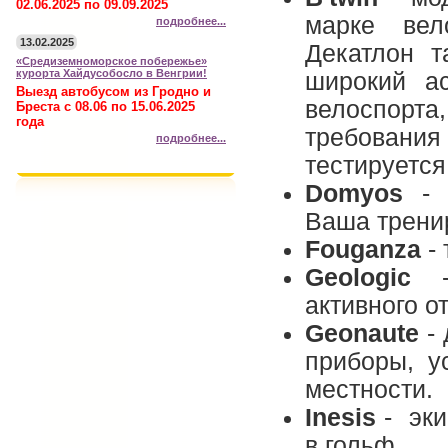
02.06.2025 по 09.09.2025
марке вел
подробнее...
13.02.2025
Декатлон т
«Средиземноморское побережье»
курорта Хайдусобосло в Венгрии!
широкий ас
Выезд автобусом из Гродно и
велоспор
Бреста с 08.06 по 15.06.2025
года
требовани
подробнее...
тестируется
Domyos
- и
Ваша трени
Fouganza
- 
Geologic
- 
активного о
Geonaute
- 
приборы, у
местности.
Inesis
- эки
в гольф.