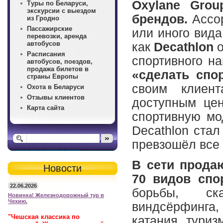
Oxylane Gro
Туры по Беларуси,
экскурсии с выездом
брендов.
Ассор
из Гродно
Пассажирские
или иного вида
перевозки, аренда
автобусов
как
Decathlon
о
Расписания
спортивного н
автобусов, поездов,
продажа билетов в
«сделать спо
страны Европы
своим клиен
Охота в Беларуси
Отзывы клиентов
доступным цен
Карта сайта
спортивную мод
Decathlon ста
превзошёл все
В сети прода
Новости
70 видов спо
22.06.2026
борьбы, ска
Новинка! Железнодорожный тур в
Чехию.
виндсёрфинга,
"Чешская классика по
катания, туриз