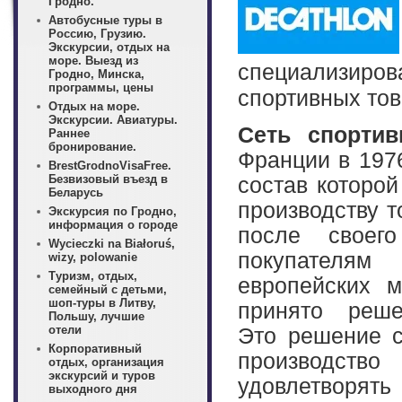
Гродно.
Автобусные туры в
Россию, Грузию.
Экскурсии, отдых на
море. Выезд из
специализир
Гродно, Минска,
программы, цены
спортивных тов
Отдых на море.
Экскурсии. Авиатуры.
Сеть спортив
Раннее
бронирование.
Франции в 197
BrestGrodnoVisaFree.
Безвизовый въезд в
состав которой
Беларусь
производству т
Экскурсия по Гродно,
информация о городе
после своег
Wycieczki na Białoruś,
покупателя
wizy, polowanie
Туризм, отдых,
европейских 
семейный с детьми,
шоп-туры в Литву,
принято реш
Польшу, лучшие
отели
Это решение с
Корпоративный
производство
отдых, организация
экскурсий и туров
удовлетворят
выходного дня