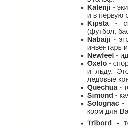
Kalenji
- эк
и в первую 
Kipsta
- сн
(футбол, ба
Nabaiji
- эт
инвентарь и
Newfeel
- и
Oxelo
- спо
и льду. Эт
ледовые кон
Quechua
- 
Simond
- ка
Solognac
- 
корм для Ва
Tribord
- то