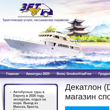
Туристические услуги, пассажирские перевозки
Главная
Авиатуры 2025
Brest, GrodnoVisaFree
Гродно
Декатлон (
Автобусные туры в
магазин сп
Европу в 2026 году,
экскурсии, отдых на
море. Выезд из
Минска, Бреста,