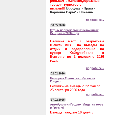
рельсам". Железнодорожный
тур для туристов с
визами!!!
Вроцлав - Прага -
Карловы Вары* - Пльзень
подробнее...
06.05.2026
Отдых на термальных источниках
Венгрии в 2026 году
Наличие мест с открытием
Шенген виз на выезды на
отдых и оздоровление на
курорт Хайдусобосло в
Венгрию во 2 половине 2026
года.
подробнее...
02.02.2026
На море в Грузию автобусом из
Гродно!
Регулярные выезды с 22 мая по
25 сентября 2026 года.
подробнее...
17.02.2025
Автобусом из Гродно / Лиды на море
в Грузию!
Выезды каждые 10 дней с