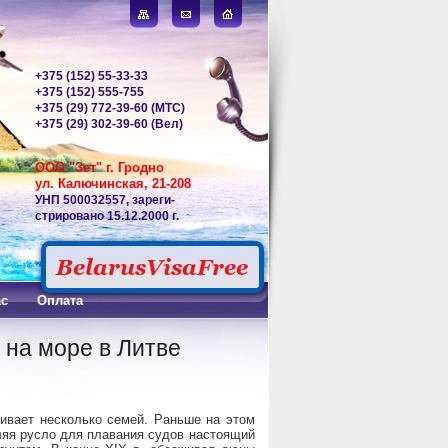
+375 (152) 55-33-33
+375 (152) 555-755
+375 (29) 772-39-60 (МТС)
+375 (29) 302-39-60 (Вел)
ООО "Зет" г. Гродно
ул. Калючинская, 21-208
УНП 500032557, зареги-
стрировано 15.12.2000 г.
ас
Оплата
 на море в Литве
ивает несколько семей. Раньше на этом
ляя русло для плавания судов настоящий