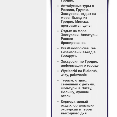
Гродно.
Автобусные туры в
Россию, Грузию.
Экскурсии, отдых на
море. Выезд из
Гродно, Минска,
программы, цены
Отдых на море.
Экскурсии. Авиатуры.
Раннее
бронирование.
BrestGrodnoVisaFree.
Безвизовый въезд в
Беларусь
Экскурсия по Гродно,
информация о городе
Wycieczki na Białoruś,
wizy, polowanie
Туризм, отдых,
семейный с детьми,
шоп-туры в Литву,
Польшу, лучшие
отели
Корпоративный
отдых, организация
экскурсий и туров
выходного дня