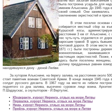
залив был засыпан выкопанным г
была построена усадьба для над
именем Алькснина. До 1945 года 
своей семьей. Они занимались 
озеленению окрестностей и прис
В этом поселке основан конт
собирается местный сбор за въе
Куршской косы, администрир
расстоянии 3 км от Алькснине, с 
лес чуть-чуть отдаляется от дор
заросшие травой. В здесь бывше
почтовой дороги. В этом месте п
1871 г.г.) были построены дерев
военнопленные, занимавшиес
настоящих окрестностей. Позже, 
здесь были поселены женщины,
долину преддюнных равнин взмор
находившуюся дюну - дюной Любви.
За хутором Алькснине, на берегу залива, на расстоянии около 500 
стоит памятник воинам Советской Армии. В конце января 1945 года 
солдат русского десанта. В 1967 году на месте их гибели построе
поднятого со дна залива, высечено суровое лицо воина. Архитек
П.Шадаускас, а скульптором - Й.Вертулис.
Юодкранте, курорт Неринга, отдых на море Литвы
Пярвалка, курорт Неринга, отдых на море Литвы
Нида, курорт Неринга, отдых на море Литвы
Прейла, курорт Неринга, отдых на море в Литве