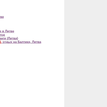
тве
е в Литве
год
нги (Литва)
,
отдых на Балтике, Литва