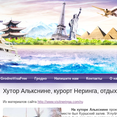
ки
, GrodnoVisaFree
Гродно
Напишите нам
Контакты
О н
Хутор Алькснине, курорт Неринга, отдых
Из материалов сайта
http://www.visitneringa.com/ru
На хуторе Алькснине
прож
месте был Куршский залив. Углуб