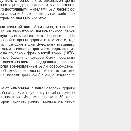
рунтом. В конце XIX в. обсаживая дюны
смотрщика дюн, которая и была названа
его постоянными жителями был лесник со
организацией заключительных работ по
мотром за дюнным хребтом.
рольный пост Алькснине, в котором
зд на территорию национального парка
уемую самоуправлением Неринги. На
правой стороны дороги, в том месте, где
оги, и сегодня видны фундаменты зданий,
м домике издавна проживал надсмотрщик
осле прусско - французской войны (1870-
янные бараки, в которых были поселены
я обсаживанием преддюнных равнин
когда военнопленные были освобождены,
 обсаживавшие дюны. Местные жители
ья назвали долиной Любви, а невдалеке
м от Алькснине, с левой стороны дороги
в боях за Куршскую косу погибло семеро
н памятник. Из камня весом в 30 тонн,
тором архитектурного проекта является