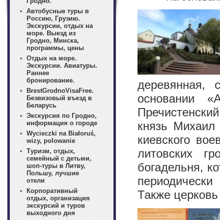
Гродно.
Автобусные туры в
Россию, Грузию.
Экскурсии, отдых на
море. Выезд из
Гродно, Минска,
программы, цены
Отдых на море.
Экскурсии. Авиатуры.
Раннее
бронирование.
деревянная, 
BrestGrodnoVisaFree.
основании «
Безвизовый въезд в
Беларусь
Пречистенский
Экскурсия по Гродно,
информация о городе
князь Михаил 
Wycieczki na Białoruś,
киевского вое
wizy, polowanie
литовских г
Туризм, отдых,
семейный с детьми,
богадельня, к
шоп-туры в Литву,
Польшу, лучшие
периодически
отели
Корпоративный
Также церковь
отдых, организация
экскурсий и туров
выходного дня