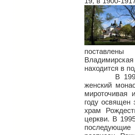
19, в 1900-1917
поставлены
Владимирска
находится в п
В 1992 году
женский мона
мироточивая 
году освящен 
храм Рождест
церкви. В 1995
последующие