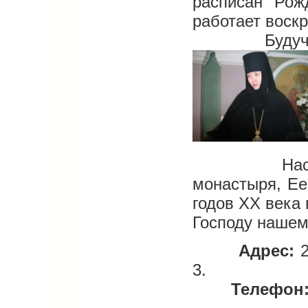
расписан Рож
работает воск
Будучи в м
Настоятель
монастыря, Ее
годов ХХ века
Господу нашем
Адрес:
2
3.
Телефон