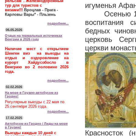
рельсам". Железнодорожный
игуменья Афан
тур для туристов с
визами!!!
Вроцлав - Прага -
Осенью 1864 
Карловы Вары* - Пльзень
воспитания с
подробнее...
бедных чинов
06.05.2026
Отдых на термальных источниках
церковь Серг
Венгрии в 2026 году
церкви монаст
Наличие мест с открытием
Шенген виз на выезды на
отдых и оздоровление на
курорт Хайдусобосло в
Венгрию во 2 половине 2026
года.
подробнее...
02.02.2026
На море в Грузию автобусом из
Гродно!
Регулярные выезды с 22 мая по
25 сентября 2026 года.
подробнее...
17.02.2025
Автобусом из Гродно / Лиды на море
в Грузию!
Красносток (
Выезды каждые 10 дней с