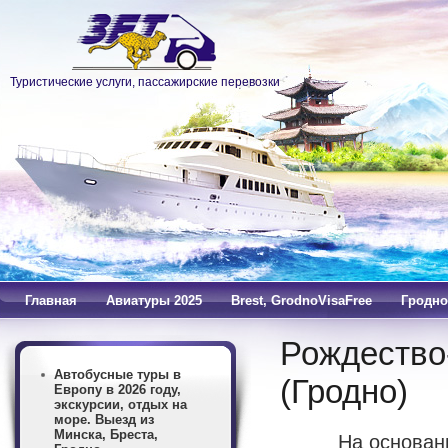
Туристические услуги, пассажирские перевозки
Главная
Авиатуры 2025
Brest, GrodnoVisaFree
Гродно
Рождество
Автобусные туры в
(Гродно)
Европу в 2026 году,
экскурсии, отдых на
море. Выезд из
Минска, Бреста,
На основан