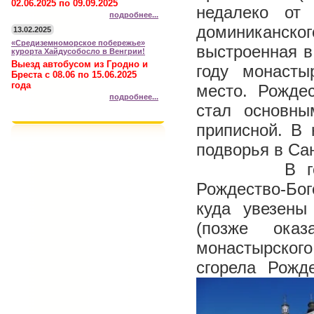
02.06.2025 по 09.09.2025
недалеко от
подробнее...
доминиканск
13.02.2025
«Средиземноморское побережье»
выстроенная в
курорта Хайдусобосло в Венгрии!
Выезд автобусом из Гродно и
году монасты
Бреста с 08.06 по 15.06.2025
года
место. Рожде
подробнее...
стал основны
приписной. В
подворья в Сан
В годы Пер
Рождество-Бог
куда увезены
(позже ока
монастырског
сгорела Рожд