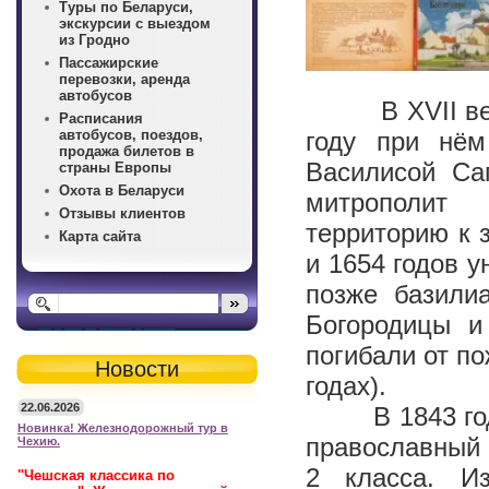
Туры по Беларуси,
экскурсии с выездом
из Гродно
Пассажирские
перевозки, аренда
автобусов
В XVII веке 
Расписания
автобусов, поездов,
году при нём
продажа билетов в
Василисой Са
страны Европы
Охота в Беларуси
митрополит
Отзывы клиентов
территорию к 
Карта сайта
и 1654 годов 
позже базили
Богородицы и
погибали от по
Новости
годах).
22.06.2026
В 1843 году 
Новинка! Железнодорожный тур в
православный
Чехию.
2 класса. И
"Чешская классика по