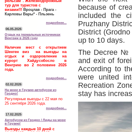
рельсам". Железнодорожный
тур для туристов с
because of creat
визами!!!
Вроцлав - Прага -
included the ci
Карловы Вары* - Пльзень
Pruzhany Distric
подробнее...
06.05.2026
District (Grodno
Отдых на термальных источниках
Венгрии в 2026 году
up to 10 days.
Наличие мест с открытием
The Decree № 3
Шенген виз на выезды на
отдых и оздоровление на
and exit of for
курорт Хайдусобосло в
Венгрию во 2 половине 2026
According to t
года.
were united int
подробнее...
Recreation Zone
02.02.2026
На море в Грузию автобусом из
stay has increa
Гродно!
Регулярные выезды с 22 мая по
25 сентября 2026 года.
подробнее...
17.02.2025
Автобусом из Гродно / Лиды на море
в Грузию!
Выезды каждые 10 дней с