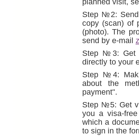
planned visit, se
Step №2: Send t
copy (scan) of
(photo). The pro
send by e-mail
Step №3: Get a
directly to your 
Step №4: Make 
about the met
payment".
Step №5: Get vi
you a visa-free
which a documen
to sign in the fo