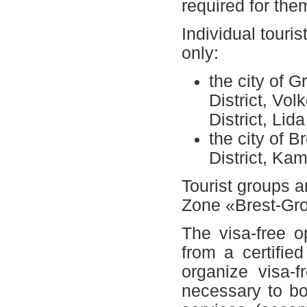
required for them
Individual touris
only:
the city of 
District, Vol
District, Lid
the city of B
District, Kam
Tourist groups a
Zone «Brest-Gro
The visa-free o
from a certified
organize visa-f
necessary to b