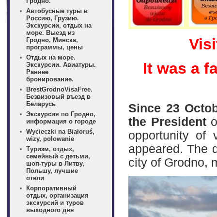
Гродно.
Автобусные туры в
Россию, Грузию.
Экскурсии, отдых на
море. Выезд из
Vis
Гродно, Минска,
программы, цены
Отдых на море.
It was a f
Экскурсии. Авиатуры.
Раннее
бронирование.
BrestGrodnoVisaFree.
Безвизовый въезд в
Беларусь
Since 23 Octob
Экскурсия по Гродно,
the President
o
информация о городе
Wycieczki na Białoruś,
opportunity of 
wizy, polowanie
appeared. The de
Туризм, отдых,
семейный с детьми,
city of Grodno, 
шоп-туры в Литву,
Польшу, лучшие
отели
Корпоративный
отдых, организация
экскурсий и туров
выходного дня